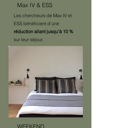
Max IV & ESS
Les chercheurs de Max IV et
ESS bénéficient d'une
réduction allant jusqu'à 10 %
sur leur séjour.
WEEKEND