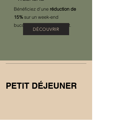
Bénéficiez d'une
réduction de
15%
sur un week-end
bucolique à Forskarhotellet.
DÉCOUVRIR
PETIT DÉJEUNER