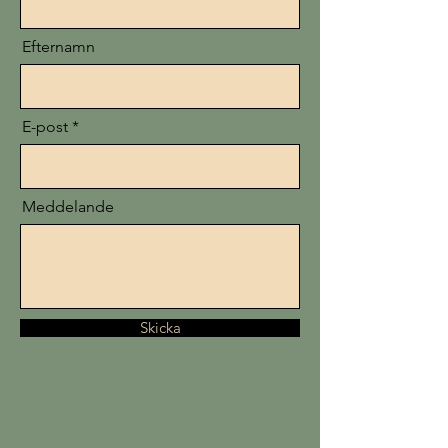
Efternamn
E-post
Meddelande
Skicka