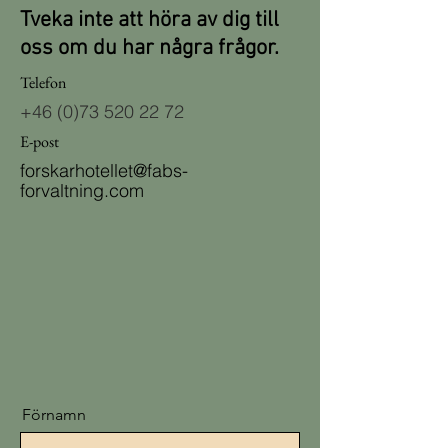
Tveka inte att höra av dig till
oss om du har några frågor.
Telefon
+46 (0)73 520 22 72
E-post
forskarhotellet@fabs-
forvaltning.com
Förnamn