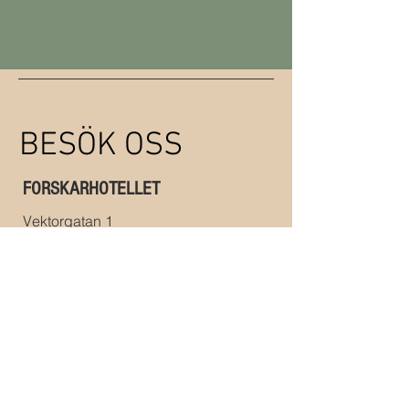
BESÖK OSS
FORSKARHOTELLET
Vektorgatan 1
224 84 Lund
Sverige
Öppettider
Måndag -
Fredag
Lördag